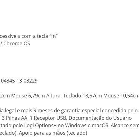
essíveis com a tecla “fn”
r / Chrome OS
 04345-13-03229
72cm Mouse 6,79cm Altura: Teclado 18,67cm Mouse 10,54c
a legal e mais 9 meses de garantia especial concedida pelo 
 3 Pilhas AA, 1 Receptor USB, Documentação do Usuário
rtado pelo Logi Options+ no Windows e macOS. Alcance sem f
teclado). Apoio para as mãos (teclado)