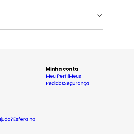
Minha conta
Meu Perfil
Meus
Pedidos
Segurança
ajuda?
Esfera no