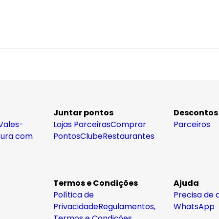
Juntar pontos
Descontos
Vales-
Lojas Parceiras
Comprar
Parceiros
tura com
Pontos
Clube
Restaurantes
Termos e Condições
Ajuda
Política de
Precisa de 
Privacidade
Regulamentos,
WhatsApp
Termos e Condições