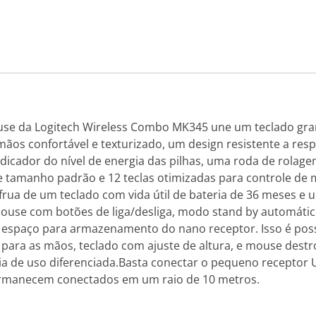
ouse da Logitech Wireless Combo MK345 une um teclado gra
mãos confortável e texturizado, um design resistente a re
ndicador do nível de energia das pilhas, uma roda de rola
e tamanho padrão e 12 teclas otimizadas para controle de 
a de um teclado com vida útil de bateria de 36 meses e u
ouse com botões de liga/desliga, modo stand by automáti
 espaço para armazenamento do nano receptor. Isso é possí
para as mãos, teclado com ajuste de altura, e mouse dest
a de uso diferenciada.Basta conectar o pequeno receptor 
ermanecem conectados em um raio de 10 metros.