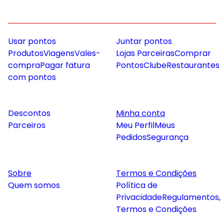
Usar pontos
Juntar pontos
Produtos
Viagens
Vales-
Lojas Parceiras
Comprar
compra
Pagar fatura
Pontos
Clube
Restaurantes
com pontos
Descontos
Minha conta
Parceiros
Meu Perfil
Meus
Pedidos
Segurança
Sobre
Termos e Condições
Quem somos
Política de
Privacidade
Regulamentos,
Termos e Condições