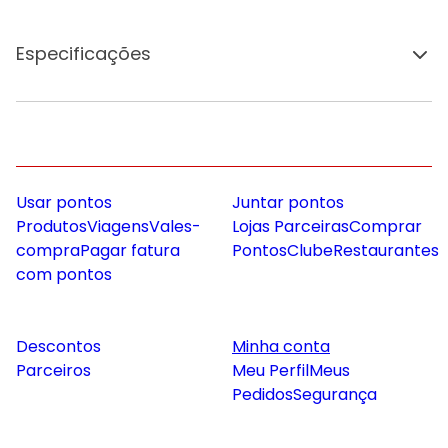
Especificações
Usar pontos
Juntar pontos
Produtos
Viagens
Vales-
Lojas Parceiras
Comprar
compra
Pagar fatura
Pontos
Clube
Restaurantes
com pontos
Descontos
Minha conta
Parceiros
Meu Perfil
Meus
Pedidos
Segurança