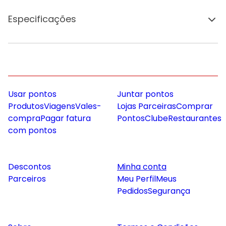
Especificações
Usar pontos
Juntar pontos
Produtos
Viagens
Vales-
Lojas Parceiras
Comprar
compra
Pagar fatura
Pontos
Clube
Restaurantes
com pontos
Descontos
Minha conta
Parceiros
Meu Perfil
Meus
Pedidos
Segurança