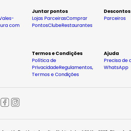
Juntar pontos
Descontos
Vales-
Lojas Parceiras
Comprar
Parceiros
tura com
Pontos
Clube
Restaurantes
Termos e Condições
Ajuda
Política de
Precisa de 
Privacidade
Regulamentos,
WhatsApp
Termos e Condições