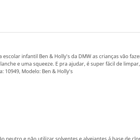
escolar infantil Ben & Holly's da DMW as crianças vão faze
lanche e uma squeeze. E pra ajudar, é super fácil de limpar
: 10949, Modelo: Ben & Holly's
 neutro e não utilizar solventes e alvejantes á base de clo