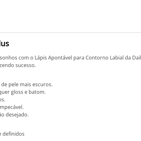
lus
 sonhos com o Lápis Apontável para Contorno Labial da Dailu
azendo sucesso.
de pele mais escuros.
uer gloss e batom.
os.
mpecável.
ão desejado.
 definidos