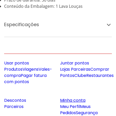
Prazo de Garantia: 30 dias
Conteúdo da Embalagem: 1 Lava Louças
Especificações
Usar pontos
Juntar pontos
Produtos
Viagens
Vales-
Lojas Parceiras
Comprar
compra
Pagar fatura
Pontos
Clube
Restaurantes
com pontos
Descontos
Minha conta
Parceiros
Meu Perfil
Meus
Pedidos
Segurança