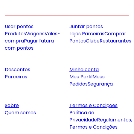
Usar pontos
Juntar pontos
Produtos
Viagens
Vales-
Lojas Parceiras
Comprar
compra
Pagar fatura
Pontos
Clube
Restaurantes
com pontos
Descontos
Minha conta
Parceiros
Meu Perfil
Meus
Pedidos
Segurança
Sobre
Termos e Condições
Quem somos
Política de
Privacidade
Regulamentos,
Termos e Condições