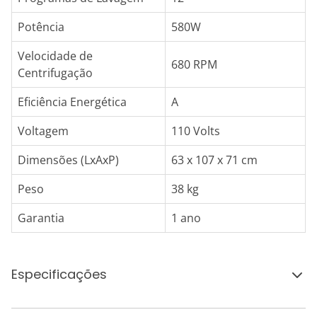
Potência
580W
Velocidade de
680 RPM
Centrifugação
Eficiência Energética
A
Voltagem
110 Volts
Dimensões (LxAxP)
63 x 107 x 71 cm
Peso
38 kg
Garantia
1 ano
Especificações