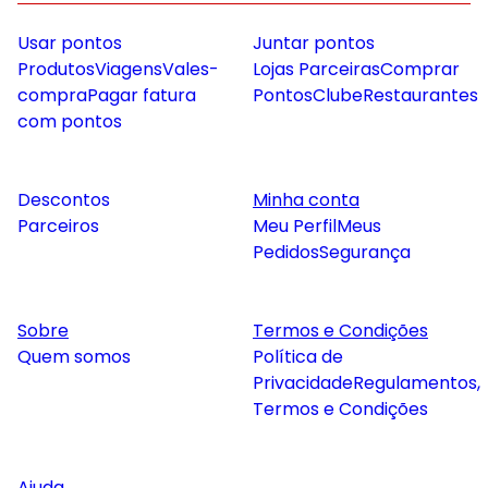
Usar pontos
Juntar pontos
Produtos
Viagens
Vales-
Lojas Parceiras
Comprar
compra
Pagar fatura
Pontos
Clube
Restaurantes
com pontos
Descontos
Minha conta
Parceiros
Meu Perfil
Meus
Pedidos
Segurança
Sobre
Termos e Condições
Quem somos
Política de
Privacidade
Regulamentos,
Termos e Condições
Ajuda