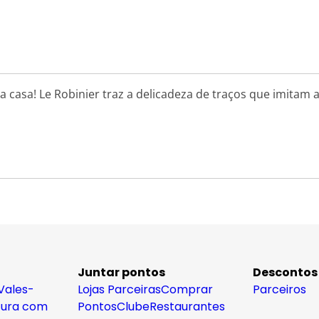
ua casa! Le Robinier traz a delicadeza de traços que imita
Juntar pontos
Descontos
Vales-
Lojas Parceiras
Comprar
Parceiros
tura com
Pontos
Clube
Restaurantes