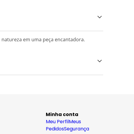
m a natureza em uma peça encantadora.
Minha conta
Meu Perfil
Meus
Pedidos
Segurança