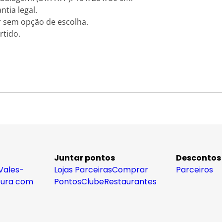
tia legal.
r sem opção de escolha.
rtido.
Juntar pontos
Descontos
Vales-
Lojas Parceiras
Comprar
Parceiros
tura com
Pontos
Clube
Restaurantes