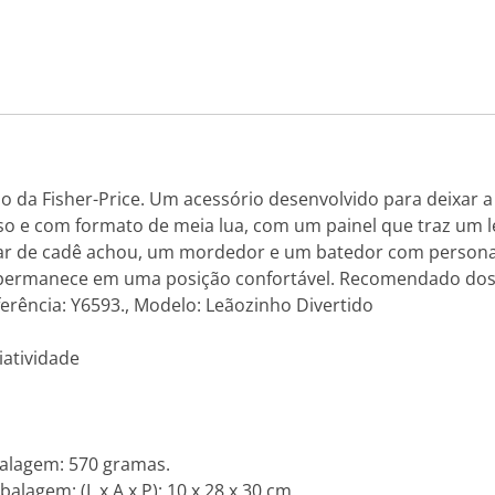
 da Fisher-Price. Um acessório desenvolvido para deixar a 
o e com formato de meia lua, com um painel que traz um l
ar de cadê achou, um mordedor e um batedor com personag
o permanece em uma posição confortável. Recomendado dos
ferência: Y6593., Modelo: Leãozinho Divertido
atividade
alagem: 570 gramas.
gem: (L x A x P): 10 x 28 x 30 cm.