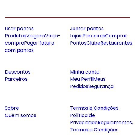
Usar pontos
Juntar pontos
Produtos
Viagens
Vales-
Lojas Parceiras
Comprar
compra
Pagar fatura
Pontos
Clube
Restaurantes
com pontos
Descontos
Minha conta
Parceiros
Meu Perfil
Meus
Pedidos
Segurança
Sobre
Termos e Condições
Quem somos
Política de
Privacidade
Regulamentos,
Termos e Condições