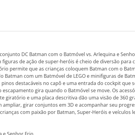
conjunto DC Batman com o Batmóvel vs. Arlequina e Senhor
figuras de ação de super-heróis é cheio de diversão para 
ório permite que as crianças coloquem Batman com o Batmó
o Batman com um Batmóvel de LEGO e minifiguras de Batman
inos destacáveis no capô e uma entrada do cockpit que se
o escapamento gira quando o Batmóvel se move. Os acessór
 giratório e uma placa descritiva dão uma visão de 360 g
m ampliar, girar conjuntos em 3D e acompanhar seu progress
crianças com paixão por Batman, Super-Heróis e veículos le
 e Senhor Frio