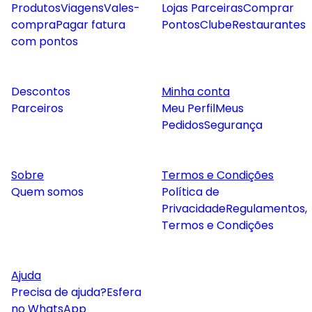
Produtos
Viagens
Vales-
Lojas Parceiras
Comprar
compra
Pagar fatura
Pontos
Clube
Restaurantes
com pontos
Descontos
Minha conta
Parceiros
Meu Perfil
Meus
Pedidos
Segurança
Sobre
Termos e Condições
Quem somos
Política de
Privacidade
Regulamentos,
Termos e Condições
Ajuda
Precisa de ajuda?
Esfera
no WhatsApp