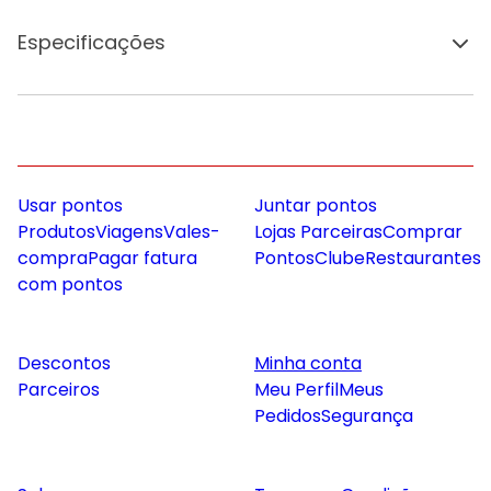
Especificações
Usar pontos
Juntar pontos
Produtos
Viagens
Vales-
Lojas Parceiras
Comprar
compra
Pagar fatura
Pontos
Clube
Restaurantes
com pontos
Descontos
Minha conta
Parceiros
Meu Perfil
Meus
Pedidos
Segurança