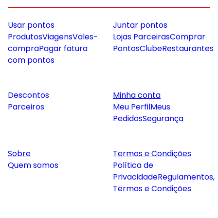
Usar pontos
Juntar pontos
Produtos
Viagens
Vales-
Lojas Parceiras
Comprar
compra
Pagar fatura
Pontos
Clube
Restaurantes
com pontos
Descontos
Minha conta
Parceiros
Meu Perfil
Meus
Pedidos
Segurança
Sobre
Termos e Condições
Quem somos
Política de
Privacidade
Regulamentos,
Termos e Condições