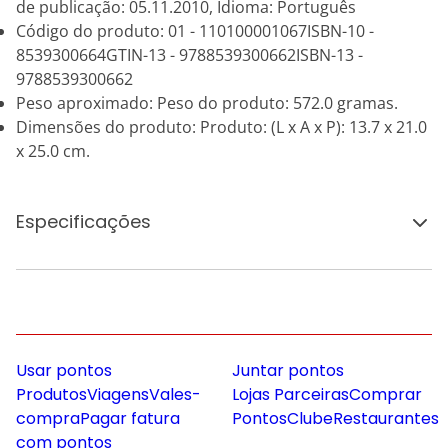
de publicação: 05.11.2010, Idioma: Português
Código do produto: 01 - 110100001067ISBN-10 -
8539300664GTIN-13 - 9788539300662ISBN-13 -
9788539300662
Peso aproximado: Peso do produto: 572.0 gramas.
Dimensões do produto: Produto: (L x A x P): 13.7 x 21.0
x 25.0 cm.
Especificações
Usar pontos
Juntar pontos
Produtos
Viagens
Vales-
Lojas Parceiras
Comprar
compra
Pagar fatura
Pontos
Clube
Restaurantes
com pontos