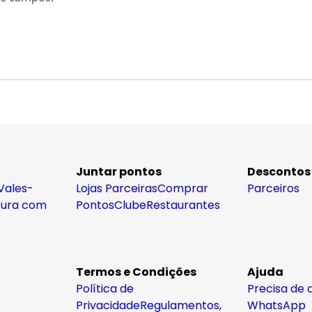
Juntar pontos
Descontos
Vales-
Lojas Parceiras
Comprar
Parceiros
tura com
Pontos
Clube
Restaurantes
Termos e Condições
Ajuda
Política de
Precisa de 
Privacidade
Regulamentos,
WhatsApp