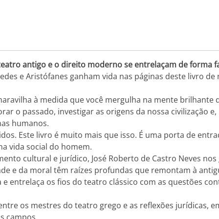
tro antigo e o direito moderno se entrelaçam de forma fa
pedes e Aristófanes ganham vida nas páginas deste livro de
maravilha à medida que você mergulha na mente brilhante d
rar o passado, investigar as origens da nossa civilização e
emas humanos.
idos. Este livro é muito mais que isso. É uma porta de entr
na vida social do homem.
ento cultural e jurídico, José Roberto de Castro Neves no
de e da moral têm raízes profundas que remontam à antig
a e entrelaça os fios do teatro clássico com as questões con
ntre os mestres do teatro grego e as reflexões jurídicas, 
os campos.