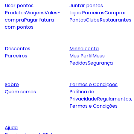
Usar pontos
Juntar pontos
Produtos
Viagens
Vales-
Lojas Parceiras
Comprar
compra
Pagar fatura
Pontos
Clube
Restaurantes
com pontos
Descontos
Minha conta
Parceiros
Meu Perfil
Meus
Pedidos
Segurança
Sobre
Termos e Condições
Quem somos
Política de
Privacidade
Regulamentos,
Termos e Condições
Ajuda