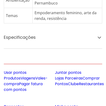
Ambientação
Pernambuco
Empoderamento feminino, arte da
Temas
renda, resistência
Especificações
Usar pontos
Juntar pontos
Produtos
Viagens
Vales-
Lojas Parceiras
Comprar
compra
Pagar fatura
Pontos
Clube
Restaurantes
com pontos