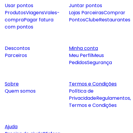
Usar pontos
Juntar pontos
Produtos
Viagens
Vales-
Lojas Parceiras
Comprar
compra
Pagar fatura
Pontos
Clube
Restaurantes
com pontos
Descontos
Minha conta
Parceiros
Meu Perfil
Meus
Pedidos
Segurança
Sobre
Termos e Condições
Quem somos
Política de
Privacidade
Regulamentos,
Termos e Condições
Ajuda