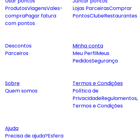
Usar pontos
Juntar pontos
Produtos
Viagens
Vales-
Lojas Parceiras
Comprar
compra
Pagar fatura
Pontos
Clube
Restaurantes
com pontos
Descontos
Minha conta
Parceiros
Meu Perfil
Meus
Pedidos
Segurança
Sobre
Termos e Condições
Quem somos
Política de
Privacidade
Regulamentos,
Termos e Condições
Ajuda
Precisa de ajuda?
Esfera