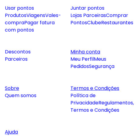
Usar pontos
Juntar pontos
Produtos
Viagens
Vales-
Lojas Parceiras
Comprar
compra
Pagar fatura
Pontos
Clube
Restaurantes
com pontos
Descontos
Minha conta
Parceiros
Meu Perfil
Meus
Pedidos
Segurança
Sobre
Termos e Condições
Quem somos
Política de
Privacidade
Regulamentos,
Termos e Condições
Ajuda