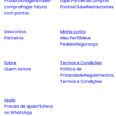
Produtos
Viagens
Vales-
Lojas Parceiras
Comprar
compra
Pagar fatura
Pontos
Clube
Restaurantes
com pontos
Descontos
Minha conta
Parceiros
Meu Perfil
Meus
Pedidos
Segurança
Sobre
Termos e Condições
Quem somos
Política de
Privacidade
Regulamentos,
Termos e Condições
Ajuda
Precisa de ajuda?
Esfera
no WhatsApp