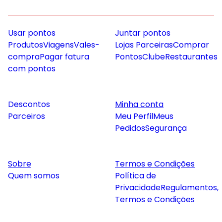
Usar pontos
Juntar pontos
Produtos
Viagens
Vales-
Lojas Parceiras
Comprar
compra
Pagar fatura
Pontos
Clube
Restaurantes
com pontos
Descontos
Minha conta
Parceiros
Meu Perfil
Meus
Pedidos
Segurança
Sobre
Termos e Condições
Quem somos
Política de
Privacidade
Regulamentos,
Termos e Condições