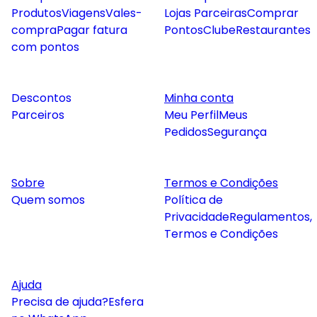
Produtos
Viagens
Vales-
Lojas Parceiras
Comprar
compra
Pagar fatura
Pontos
Clube
Restaurantes
com pontos
Descontos
Minha conta
Parceiros
Meu Perfil
Meus
Pedidos
Segurança
Sobre
Termos e Condições
Quem somos
Política de
Privacidade
Regulamentos,
Termos e Condições
Ajuda
Precisa de ajuda?
Esfera