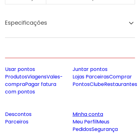
Especificações
Usar pontos
Juntar pontos
Produtos
Viagens
Vales-
Lojas Parceiras
Comprar
compra
Pagar fatura
Pontos
Clube
Restaurantes
com pontos
Descontos
Minha conta
Parceiros
Meu Perfil
Meus
Pedidos
Segurança