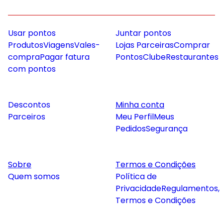
Usar pontos
Juntar pontos
Produtos
Viagens
Vales-
Lojas Parceiras
Comprar
compra
Pagar fatura
Pontos
Clube
Restaurantes
com pontos
Descontos
Minha conta
Parceiros
Meu Perfil
Meus
Pedidos
Segurança
Sobre
Termos e Condições
Quem somos
Política de
Privacidade
Regulamentos,
Termos e Condições