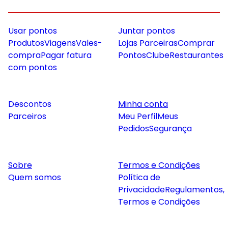
Usar pontos
Juntar pontos
Produtos
Viagens
Vales-
Lojas Parceiras
Comprar
compra
Pagar fatura
Pontos
Clube
Restaurantes
com pontos
Descontos
Minha conta
Parceiros
Meu Perfil
Meus
Pedidos
Segurança
Sobre
Termos e Condições
Quem somos
Política de
Privacidade
Regulamentos,
Termos e Condições