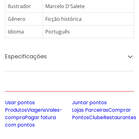
Ilustrador
Marcelo D'Salete
Gênero
Ficção histórica
Idioma
Português
Especificações
Usar pontos
Juntar pontos
Produtos
Viagens
Vales-
Lojas Parceiras
Comprar
compra
Pagar fatura
Pontos
Clube
Restaurantes
com pontos