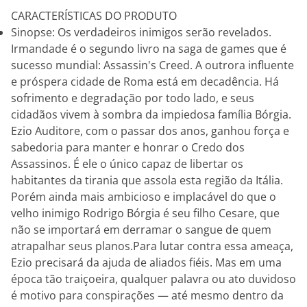
CARACTERÍSTICAS DO PRODUTO
Sinopse: Os verdadeiros inimigos serão revelados.
Irmandade é o segundo livro na saga de games que é
sucesso mundial: Assassin's Creed. A outrora influente
e próspera cidade de Roma está em decadência. Há
sofrimento e degradação por todo lado, e seus
cidadãos vivem à sombra da impiedosa família Bórgia.
Ezio Auditore, com o passar dos anos, ganhou força e
sabedoria para manter e honrar o Credo dos
Assassinos. É ele o único capaz de libertar os
habitantes da tirania que assola esta região da Itália.
Porém ainda mais ambicioso e implacável do que o
velho inimigo Rodrigo Bórgia é seu filho Cesare, que
não se importará em derramar o sangue de quem
atrapalhar seus planos.Para lutar contra essa ameaça,
Ezio precisará da ajuda de aliados fiéis. Mas em uma
época tão traiçoeira, qualquer palavra ou ato duvidoso
é motivo para conspirações — até mesmo dentro da