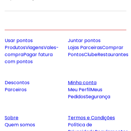
Usar pontos
Juntar pontos
Produtos
Viagens
Vales-
Lojas Parceiras
Comprar
compra
Pagar fatura
Pontos
Clube
Restaurantes
com pontos
Descontos
Minha conta
Parceiros
Meu Perfil
Meus
Pedidos
Segurança
Sobre
Termos e Condições
Quem somos
Política de