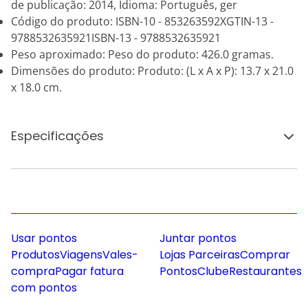
de publicação: 2014, Idioma: Português, ger
Código do produto: ISBN-10 - 853263592XGTIN-13 -
9788532635921ISBN-13 - 9788532635921
Peso aproximado: Peso do produto: 426.0 gramas.
Dimensões do produto: Produto: (L x A x P): 13.7 x 21.0
x 18.0 cm.
Especificações
Usar pontos
Juntar pontos
Produtos
Viagens
Vales-
Lojas Parceiras
Comprar
compra
Pagar fatura
Pontos
Clube
Restaurantes
com pontos