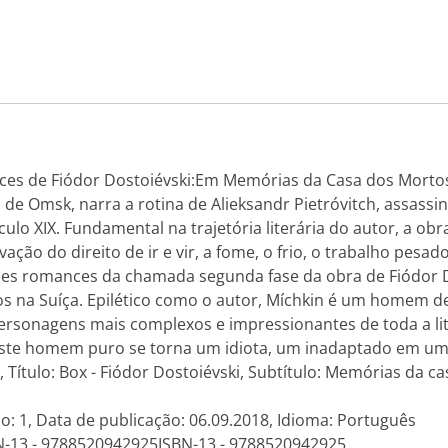
ces de Fiódor Dostoiévski:Em Memórias da Casa dos Mortos
de Omsk, narra a rotina de Alieksandr Pietróvitch, assass
culo XIX. Fundamental na trajetória literária do autor, a ob
ação do direito de ir e vir, a fome, o frio, o trabalho pesado
es romances da chamada segunda fase da obra de Fiódor Do
nos na Suíça. Epilético como o autor, Míchkin é um homem d
rsonagens mais complexos e impressionantes de toda a lit
te homem puro se torna um idiota, um inadaptado em uma
 Título: Box - Fiódor Dostoiévski, Subtítulo: Memórias da c
o: 1, Data de publicação: 06.09.2018, Idioma: Português
N-13 - 9788520942925ISBN-13 - 9788520942925