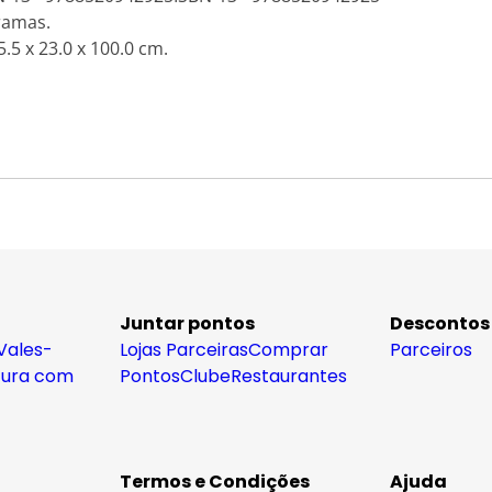
ramas.
.5 x 23.0 x 100.0 cm.
Juntar pontos
Descontos
Vales-
Lojas Parceiras
Comprar
Parceiros
tura com
Pontos
Clube
Restaurantes
Termos e Condições
Ajuda