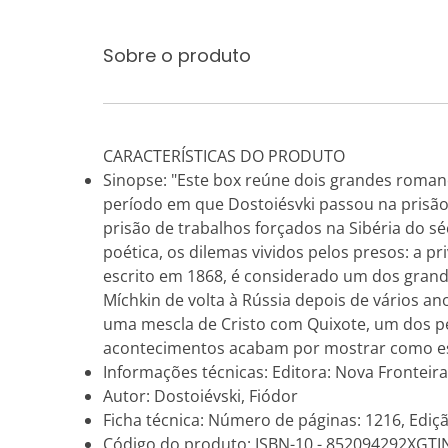
Sobre o produto
CARACTERÍSTICAS DO PRODUTO
Sinopse: "Este box reúne dois grandes roman
período em que Dostoiésvki passou na prisão 
prisão de trabalhos forçados na Sibéria do sé
poética, os dilemas vividos pelos presos: a priv
escrito em 1868, é considerado um dos grand
Míchkin de volta à Rússia depois de vários a
uma mescla de Cristo com Quixote, um dos pe
acontecimentos acabam por mostrar como es
Informações técnicas: Editora: Nova Fronteira,
Autor: Dostoiévski, Fiódor
Ficha técnica: Número de páginas: 1216, Ediçã
Código do produto: ISBN-10 - 852094292XGTI