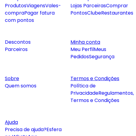
Produtos
Viagens
Vales-
Lojas Parceiras
Comprar
compra
Pagar fatura
Pontos
Clube
Restaurantes
com pontos
Descontos
Minha conta
Parceiros
Meu Perfil
Meus
Pedidos
Segurança
Sobre
Termos e Condições
Quem somos
Política de
Privacidade
Regulamentos,
Termos e Condições
Ajuda
Precisa de ajuda?
Esfera