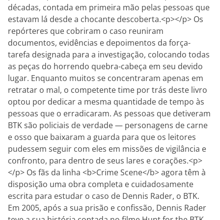
décadas, contada em primeira mão pelas pessoas que
estavam lá desde a chocante descoberta.<p></p> Os
repórteres que cobriram o caso reuniram
documentos, evidências e depoimentos da força-
tarefa designada para a investigação, colocando todas
as peças do horrendo quebra-cabeça em seu devido
lugar. Enquanto muitos se concentraram apenas em
retratar o mal, o competente time por trás deste livro
optou por dedicar a mesma quantidade de tempo às
pessoas que o erradicaram. As pessoas que detiveram
BTK são policiais de verdade — personagens de carne
e osso que baixaram a guarda para que os leitores
pudessem seguir com eles em missões de vigilância e
confronto, para dentro de seus lares e corações.<p>
</p> Os fãs da linha <b>Crime Scene</b> agora têm à
disposição uma obra completa e cuidadosamente
escrita para estudar o caso de Dennis Rader, o BTK.
Em 2005, após a sua prisão e confissão, Dennis Rader
teve a sua história contada no filme Hunt for the BTK