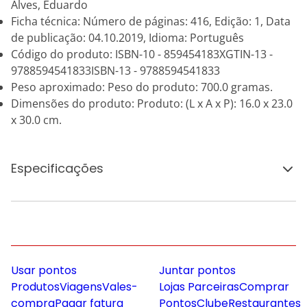
Alves, Eduardo
Ficha técnica: Número de páginas: 416, Edição: 1, Data
de publicação: 04.10.2019, Idioma: Português
Código do produto: ISBN-10 - 859454183XGTIN-13 -
9788594541833ISBN-13 - 9788594541833
Peso aproximado: Peso do produto: 700.0 gramas.
Dimensões do produto: Produto: (L x A x P): 16.0 x 23.0
x 30.0 cm.
Especificações
Usar pontos
Juntar pontos
Produtos
Viagens
Vales-
Lojas Parceiras
Comprar
compra
Pagar fatura
Pontos
Clube
Restaurantes