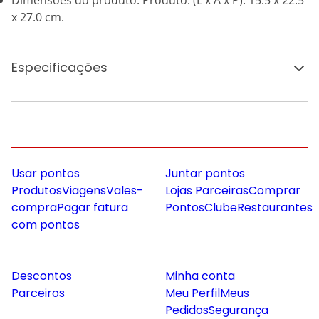
Dimensões do produto: Produto: (L x A x P): 15.5 x 22.5
x 27.0 cm.
Especificações
Usar pontos
Juntar pontos
Produtos
Viagens
Vales-
Lojas Parceiras
Comprar
compra
Pagar fatura
Pontos
Clube
Restaurantes
com pontos
Descontos
Minha conta
Parceiros
Meu Perfil
Meus
Pedidos
Segurança