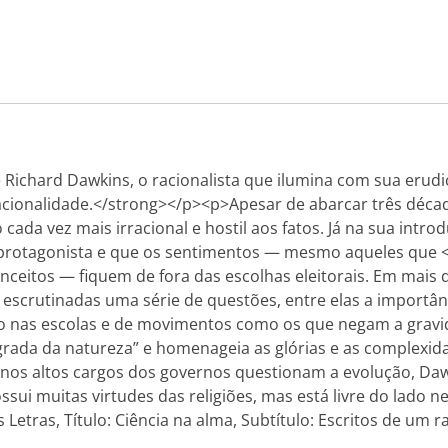
 Richard Dawkins, o racionalista que ilumina com sua erudi
racionalidade.</strong></p><p>Apesar de abarcar três décad
cada vez mais irracional e hostil aos fatos. Já na sua intr
ser protagonista e que os sentimentos — mesmo aqueles qu
ceitos — fiquem de fora das escolhas eleitorais. Em mais d
 escrutinadas uma série de questões, entre elas a importânc
gião nas escolas e de movimentos como os que negam a grav
agrada da natureza” e homenageia as glórias e as complex
nos altos cargos dos governos questionam a evolução, Daw
ossui muitas virtudes das religiões, mas está livre do lado 
etras, Título: Ciência na alma, Subtítulo: Escritos de um r