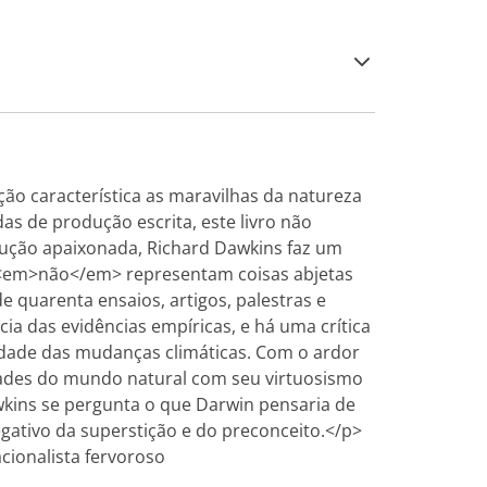
ção característica as maravilhas da natureza
as de produção escrita, este livro não
odução apaixonada, Richard Dawkins faz um
e <em>não</em> representam coisas abjetas
e quarenta ensaios, artigos, palestras e
ia das evidências empíricas, e há uma crítica
idade das mudanças climáticas. Com o ardor
idades do mundo natural com seu virtuosismo
kins se pergunta o que Darwin pensaria de
negativo da superstição e do preconceito.</p>
acionalista fervoroso