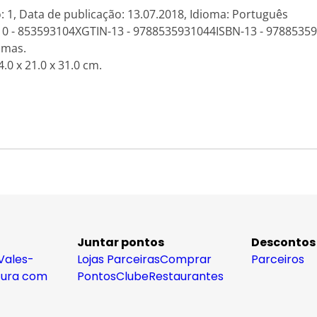
: 1, Data de publicação: 13.07.2018, Idioma: Português
-10 - 853593104XGTIN-13 - 9788535931044ISBN-13 - 9788535
amas.
.0 x 21.0 x 31.0 cm.
Juntar pontos
Descontos
Vales-
Lojas Parceiras
Comprar
Parceiros
tura com
Pontos
Clube
Restaurantes