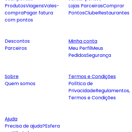
Produtos
Viagens
Vales-
Lojas Parceiras
Comprar
compra
Pagar fatura
Pontos
Clube
Restaurantes
com pontos
Descontos
Minha conta
Parceiros
Meu Perfil
Meus
Pedidos
Segurança
Sobre
Termos e Condições
Quem somos
Política de
Privacidade
Regulamentos,
Termos e Condições
Ajuda
Precisa de ajuda?
Esfera