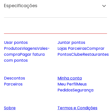
Especificações
Usar pontos
Juntar pontos
Produtos
Viagens
Vales-
Lojas Parceiras
Comprar
compra
Pagar fatura
Pontos
Clube
Restaurantes
com pontos
Descontos
Minha conta
Parceiros
Meu Perfil
Meus
Pedidos
Segurança
Sobre
Termos e Condições