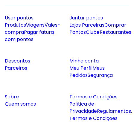
Usar pontos
Juntar pontos
Produtos
Viagens
Vales-
Lojas Parceiras
Comprar
compra
Pagar fatura
Pontos
Clube
Restaurantes
com pontos
Descontos
Minha conta
Parceiros
Meu Perfil
Meus
Pedidos
Segurança
Sobre
Termos e Condições
Quem somos
Política de
Privacidade
Regulamentos,
Termos e Condições