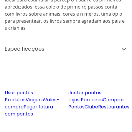
apredizados, essa cole o de primeiro passos conta
com livros sobre animais, cores e n meros. tima op o
para presentear, os livros sempre agradam aos pais e
s crian as
Especificações
Usar pontos
Juntar pontos
Produtos
Viagens
Vales-
Lojas Parceiras
Comprar
compra
Pagar fatura
Pontos
Clube
Restaurantes
com pontos