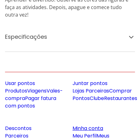
faça as atividades. Depois, apague e comece tudo
outra vez!
Especificações
Usar pontos
Juntar pontos
Produtos
Viagens
Vales-
Lojas Parceiras
Comprar
compra
Pagar fatura
Pontos
Clube
Restaurantes
com pontos
Descontos
Minha conta
Parceiros
Meu Perfil
Meus