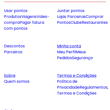
Usar pontos
Juntar pontos
Produtos
Viagens
Vales-
Lojas Parceiras
Comprar
compra
Pagar fatura
Pontos
Clube
Restaurantes
com pontos
Descontos
Minha conta
Parceiros
Meu Perfil
Meus
Pedidos
Segurança
Sobre
Termos e Condições
Quem somos
Política de
Privacidade
Regulamentos,
Termos e Condições