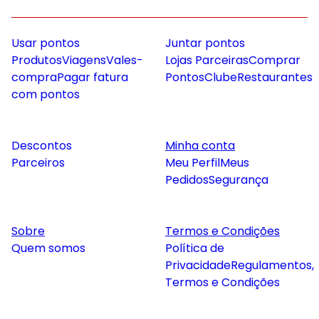
Usar pontos
Juntar pontos
Produtos
Viagens
Vales-
Lojas Parceiras
Comprar
compra
Pagar fatura
Pontos
Clube
Restaurantes
com pontos
Descontos
Minha conta
Parceiros
Meu Perfil
Meus
Pedidos
Segurança
Sobre
Termos e Condições
Quem somos
Política de
Privacidade
Regulamentos,
Termos e Condições