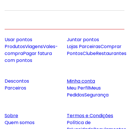
Usar pontos
Juntar pontos
Produtos
Viagens
Vales-
Lojas Parceiras
Comprar
compra
Pagar fatura
Pontos
Clube
Restaurantes
com pontos
Descontos
Minha conta
Parceiros
Meu Perfil
Meus
Pedidos
Segurança
Sobre
Termos e Condições
Quem somos
Política de