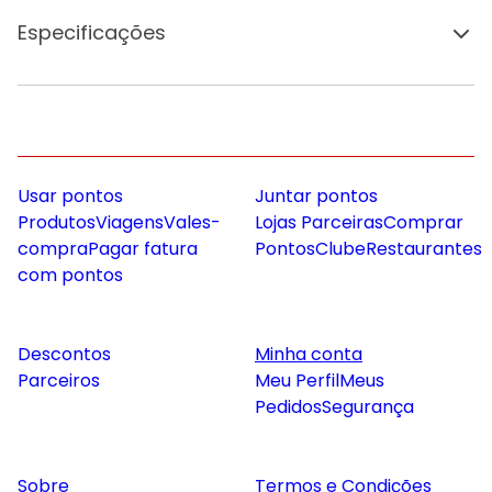
Especificações
Usar pontos
Juntar pontos
Produtos
Viagens
Vales-
Lojas Parceiras
Comprar
compra
Pagar fatura
Pontos
Clube
Restaurantes
com pontos
Descontos
Minha conta
Parceiros
Meu Perfil
Meus
Pedidos
Segurança
Sobre
Termos e Condições