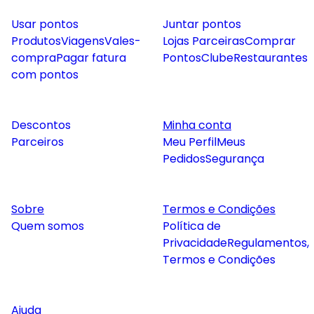
Usar pontos
Juntar pontos
Produtos
Viagens
Vales-
Lojas Parceiras
Comprar
compra
Pagar fatura
Pontos
Clube
Restaurantes
com pontos
Descontos
Minha conta
Parceiros
Meu Perfil
Meus
Pedidos
Segurança
Sobre
Termos e Condições
Quem somos
Política de
Privacidade
Regulamentos,
Termos e Condições
Ajuda