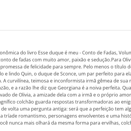
nômica do livro Esse duque é meu - Conto de Fadas, Volume
onto de fadas com muito amor, paixão e sedução.Para Oliv
romessa de felicidade para sempre. Pelo menos o título de
o e lindo Quin, o duque de Sconce, um par perfeito para e
. A curvilínea, teimosa e inconformista irmã gêmea de sua
zão, e a razão lhe diz que Georgiana é a noiva perfeita. Qu
ivado de Olivia, a amizade dela com a irmã e o próprio amo
magnífico colchão guarda respostas transformadoras ao enig
 de volta uma pergunta antiga: será que a perfeição tem al
m a tríade romantismo, personagens envolventes e uma histó
Você nunca mais olhará da mesma forma para ervilhas, colc