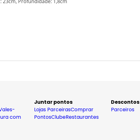
: 23cm, Profundidade: 1,8cm
Juntar pontos
Descontos
Vales-
Lojas Parceiras
Comprar
Parceiros
tura com
Pontos
Clube
Restaurantes