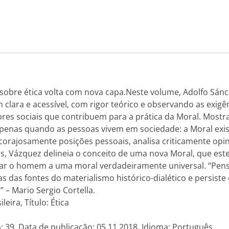
 sobre ética volta com nova capa.Neste volume, Adolfo Sán
 clara e acessível, com rigor teórico e observando as exig
ores sociais que contribuem para a prática da Moral. Mos
enas quando as pessoas vivem em sociedade: a Moral exi
orajosamente posições pessoais, analisa criticamente opi
, Vázquez delineia o conceito de uma nova Moral, que est
evar o homem a uma moral verdadeiramente universal. “Pens
 das fontes do materialismo histórico-dialético e persiste
 – Mario Sergio Cortella.
leira, Título: Ética
: 39, Data de publicação: 05.11.2018, Idioma: Português