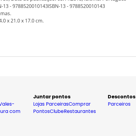
N-13 - 9788520010143ISBN-13 - 9788520010143
amas.
.0 x 21.0 x 17.0 cm.
Juntar pontos
Descontos
Vales-
Lojas Parceiras
Comprar
Parceiros
tura com
Pontos
Clube
Restaurantes