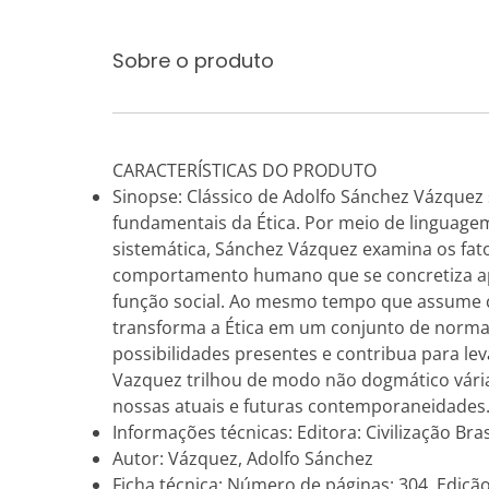
Sobre o produto
CARACTERÍSTICAS DO PRODUTO
Sinopse: Clássico de Adolfo Sánchez Vázquez
fundamentais da Ética. Por meio de linguagem
sistemática, Sánchez Vázquez examina os fat
comportamento humano que se concretiza ap
função social. Ao mesmo tempo que assume c
transforma a Ética em um conjunto de normas
possibilidades presentes e contribua para l
Vazquez trilhou de modo não dogmático várias
nossas atuais e futuras contemporaneidades.”
Informações técnicas: Editora: Civilização Brasi
Autor: Vázquez, Adolfo Sánchez
Ficha técnica: Número de páginas: 304, Edição