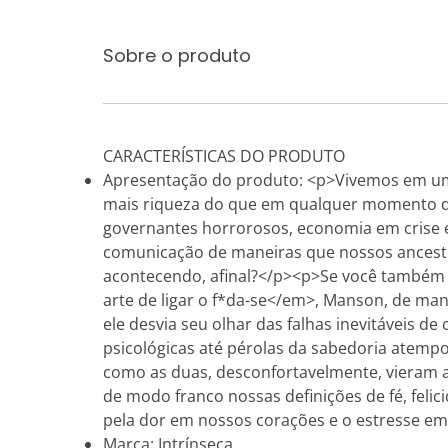
Sobre o produto
CARACTERÍSTICAS DO PRODUTO
Apresentação do produto: <p>Vivemos em uma
mais riqueza do que em qualquer momento da 
governantes horrorosos, economia em crise e
comunicação de maneiras que nossos ancestr
acontecendo, afinal?</p><p>Se você também e
arte de ligar o f*da-se</em>, Manson, de ma
ele desvia seu olhar das falhas inevitáveis 
psicológicas até pérolas da sabedoria atempor
como as duas, desconfortavelmente, vieram a
de modo franco nossas definições de fé, feli
pela dor em nossos corações e o estresse e
Marca: Intrínseca