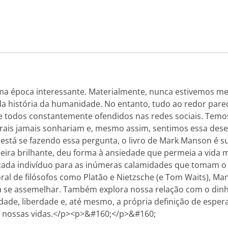
 época interessante. Materialmente, nunca estivemos mel
história da humanidade. No entanto, tudo ao redor parece
 todos constantemente ofendidos nas redes sociais. Temos
ais jamais sonhariam e, mesmo assim, sentimos essa des
stá se fazendo essa pergunta, o livro de Mark Manson é sua
neira brilhante, deu forma à ansiedade que permeia a vi
de cada indivíduo para as inúmeras calamidades que tomam 
al de filósofos como Platão e Nietzsche (e Tom Waits), Manso
 se assemelhar. Também explora nossa relação com o dinhei
cidade, liberdade e, até mesmo, a própria definição de espe
m nossas vidas.</p><p>&#160;</p>&#160;