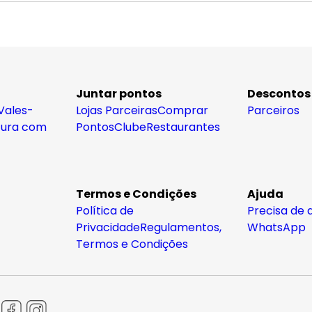
Juntar pontos
Descontos
Vales-
Lojas Parceiras
Comprar
Parceiros
tura com
Pontos
Clube
Restaurantes
Termos e Condições
Ajuda
Política de
Precisa de 
Privacidade
Regulamentos,
WhatsApp
Termos e Condições