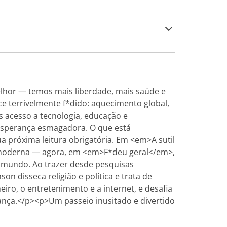
hor — temos mais liberdade, mais saúde e
 terrivelmente f*dido: aquecimento global,
 acesso a tecnologia, educação e
esperança esmagadora. O que está
 próxima leitura obrigatória. Em <em>A sutil
da moderna — agora, em <em>F*deu geral</em>,
o mundo. Ao trazer desde pesquisas
n disseca religião e política e trata de
ro, o entretenimento e a internet, e desafia
rança.</p><p>Um passeio inusitado e divertido