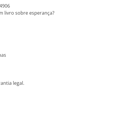
04906
Um livro sobre esperança?
mas
m
antia legal.